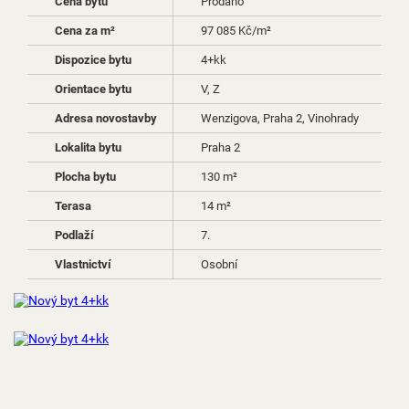
Cena bytu
Prodáno
Cena za m²
97 085 Kč/m²
Dispozice bytu
4+kk
Orientace bytu
V, Z
Adresa novostavby
Wenzigova, Praha 2, Vinohrady
Lokalita bytu
Praha 2
Plocha bytu
130 m²
Terasa
14 m²
Podlaží
7.
Vlastnictví
Osobní