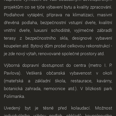
projektům co se týče výbavení bytu a kvality zpracování.
Podlahové vytápění, příprava na klimatizaci, masivní
dřevěná podlaha, bezpečnostní vstupní dveře, kvalitní
vnitřní dveře, luxusní schodiště, vyjímečné zábradlí
terasy z bezpečnostního skla, designové vybavení
koupelen atd. Bytový dům prošel celkovou rekonstrukcí -
je zde nový výtah, renovované společné prostory atd.
Výborná dopravní dostupnost do centra (metro I. P.
Pavlova). Veškerá občanská vybavenost v okolí
(mateřská a základní škola, restaurace, kavárny,
botanická zahrada, nemocnice atd.). V blízkosti park
Folimanka.
Uvedený byt je těsně před kolaudací. Možnost
individuálního výběru podlah, obkladů, koupelnového