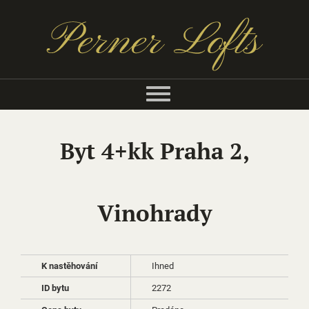
Byt 4+kk Praha 2,
Vinohrady
K nastěhování
Ihned
ID bytu
2272