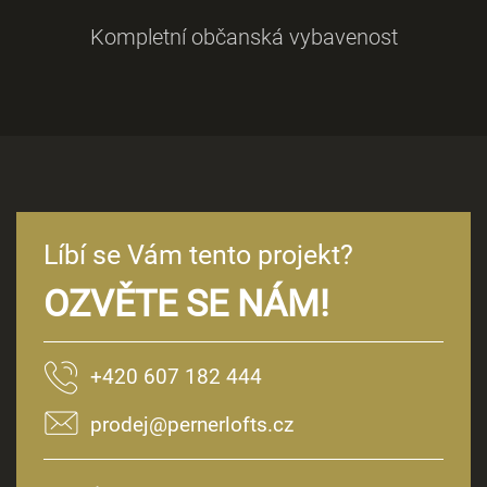
Kompletní občanská vybavenost
Užijte si výhledy na
Karlínské náměstí, zelenou
terasu s výhledem na
Vítkov, galerii a celkový
industriální styl nových
bytů.
ZOBRAZIT VÍCE
Líbí se Vám tento projekt?
OZVĚTE SE NÁM!
+420 607 182 444
prodej@pernerlofts.cz