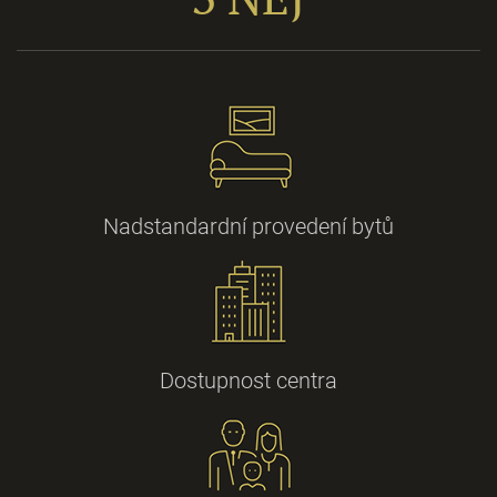
Nadstandardní provedení bytů
Dostupnost centra
Nové byty
loftové typu.