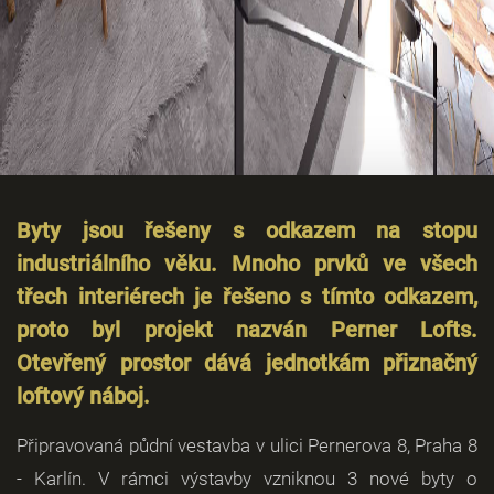
Byty jsou řešeny s odkazem na stopu
industriálního věku. Mnoho prvků ve všech
třech interiérech je řešeno s tímto odkazem,
proto byl projekt nazván Perner Lofts.
Otevřený prostor dává jednotkám přiznačný
loftový náboj.
Připravovaná půdní vestavba v ulici Pernerova 8, Praha 8
- Karlín. V rámci výstavby vzniknou 3 nové byty o