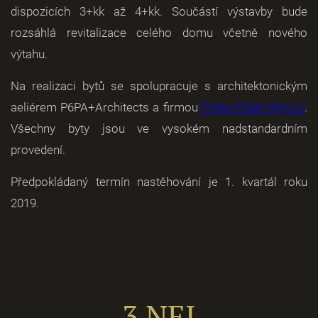
dispozicích 3+kk až 4+kk. Součástí výstavby bude
rozsáhlá revitalizace celého domu včetně nového
výtahu.
Na realizaci bytů se spolupracuje s architektonickým
aeliérem P6PA+Architects a firmou
Praha Půdní Byty.cz
.
Všechny byty jsou ve vysokém nadstandardním
provedení.
Předpokládaný termín nastěhování je 1. kvartál roku
2019.
3 NEJ